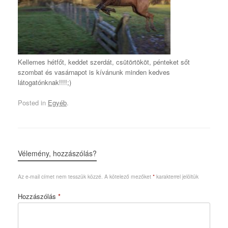
Kellemes hétfőt, keddet szerdát, csütörtököt, pénteket sőt
szombat és vasárnapot is kívánunk minden kedves
látogatónknak!!!!;)
Posted in
Egyéb
.
Vélemény, hozzászólás?
Az e-mail címet nem tesszük közzé.
A kötelező mezőket
*
karakterrel jelöltük
Hozzászólás
*