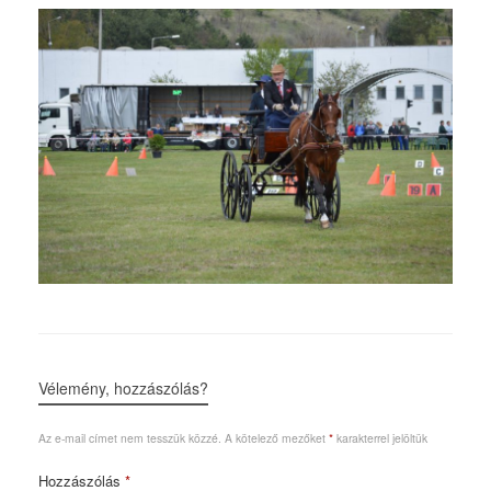
Vélemény, hozzászólás?
Az e-mail címet nem tesszük közzé.
A kötelező mezőket
*
karakterrel jelöltük
Hozzászólás
*