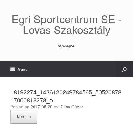
Egri Sportcentrum SE -
Lovas Szakosztály
Nyeregbe!
Menu
18192274_1436120249784565_50520878
17000818278_o
Posted on
2017-05-26
by
D'Ess Gábor
Next →