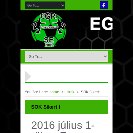
»
»
You Are Here:
Home
Hírek
SOK Sikert !
SOK Sikert !
2016 július 1-