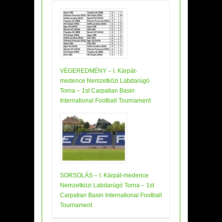
VÉGEREDMÉNY – I. Kárpát-
medence Nemzetközi Labdarúgó
Torna – 1st Carpatian Basin
International Football Tournament
SORSOLÁS – I. Kárpát-medence
Nemzetközi Labdarúgó Torna – 1st
Carpatian Basin International Football
Tournament