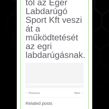
től az Eger
Labdarúgó
Sport Kft veszi
át a
működtetését
az egri
labdarúgásnak.
‹
›
Previous
Next
Related posts