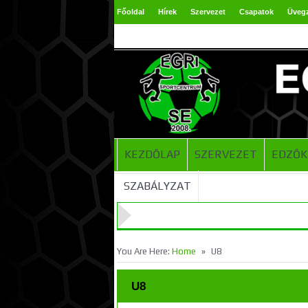
Főoldal
Hírek
Szervezet
Csapatok
Üveg
TAO 2024-2025
KEZDŐLAP
SZERVEZET
EDZŐK
SZABÁLYZAT
»
You Are Here:
Home
U8
U8