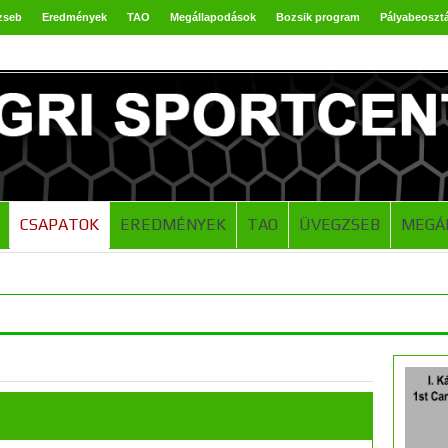
zseb
Eredmények
TAO
Megállapodások
Bozsik program
Pályabeoszt
CSAPATOK
EREDMÉNYEK
TAO
ÜVEGZSEB
MEGÁ