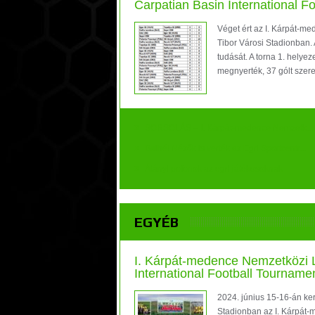
Carpatian Basin International F
Véget ért az I. Kárpát-m
Tibor Városi Stadionban.
tudását. A torna 1. helye
megnyerték, 37 gólt szer
»
SORSOLÁS – I. Kárpát-medence Nemzetk...
»
Balhé! Nézők is verték az Egri Sportcentr...
»
Átányi pofonok az egri játékosoknak
EGYÉB
I. Kárpát-medence Nemzetközi L
International Football Tourname
2024. június 15-16-án ke
Stadionban az I. Kárpát