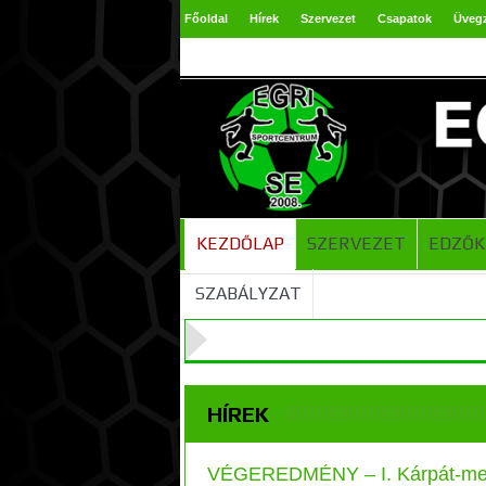
Főoldal
Hírek
Szervezet
Csapatok
Üveg
TAO 2024-2025
KEZDŐLAP
SZERVEZET
EDZŐK
SZABÁLYZAT
HÍREK
VÉGEREDMÉNY – I. Kárpát-med