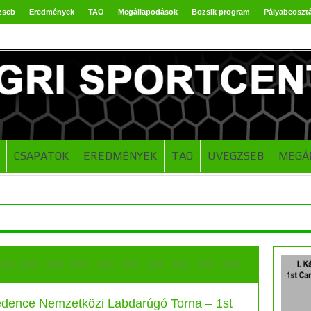
zseb
Eredmények
TAO
Megállapodások
Bozsik program
Pályabeoszt
CSAPATOK
EREDMÉNYEK
TAO
ÜVEGZSEB
MEGÁ
ence Nemzetközi Labdarúgó Torna – 1st