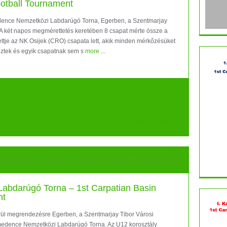
ootball Tournament
edence Nemzetközi Labdarúgó Torna, Egerben, a Szentmarjay
 A két napos megmérettetés keretében 8 csapat mérte össze a
zettje az NK Osijek (CRO) csapata lett, akik minden mérkőzésüket
eztek és egyik csapatnak sem s
more
...
»
SOK Sikert !
»
Mérkőzés változások
»
DVTK U8 Teremtorna: Veréb György Vándordí...
abdarúgó Torna – 1st Carpatian Basin
nt
rül megrendezésre Egerben, a Szentmarjay Tibor Városi
-medence Nemzetközi Labdarúgó Torna. Az U12 korosztály