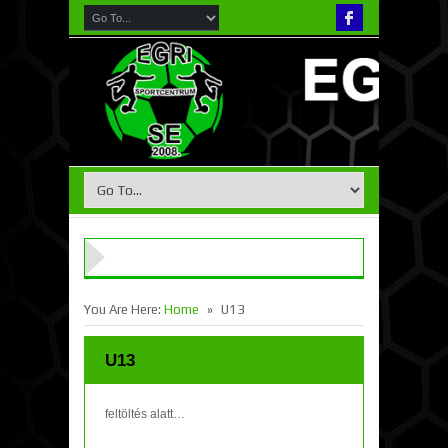
»
You Are Here:
Home
U13
U13
feltöltés alatt…