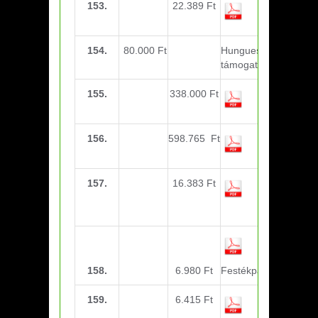
153.
22.389 Ft
mlsz díjak
154.
80.000 Ft
Hunguest Hotels
támogatás
155.
338.000 Ft
járulékok
(December)
156.
598.765 Ft
edzői bérek
(December)
157.
16.383 Ft
webtárhely-
ESSE
honlap
158.
6.980 Ft
Festékpatron
159.
6.415 Ft
Irodaszer