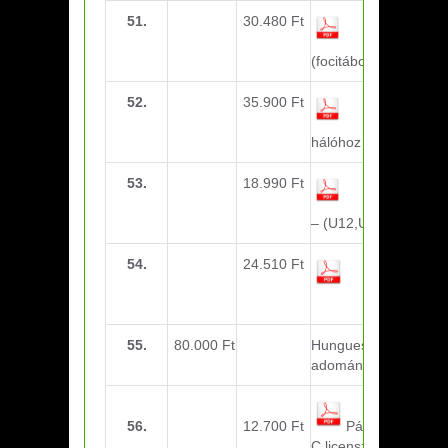
51.
30.480 Ft
utazási
költség
(focitábor)
52.
35.900 Ft
zártszelvény
labdarúgó
hálóhoz
53.
18.990 Ft
élelmiszer,
Svédország
– (U12,U15)
54.
24.510 Ft
zártszelvény
labdarúgó
hálóhoz
55.
80.000 Ft
Hunguest Hotels Zrt.
adomány
56.
12.700 Ft
Pápai Zoltán –
C licensz megújítás