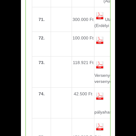
(Augusztus)
71.
300.000 Ft
Utazási költség
(Erdélyi torna)
72.
100.000 Ft
Utazási
költség
(Göteborg)
73.
118.921 Ft
MLSZ
Versenyengedélyek,
versenyeztetés
74.
42.500 Ft
Eger Városi
Sportiskola
–
pályahasználat