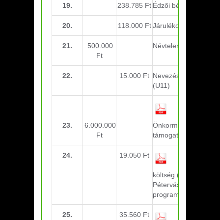
19.
238.785 Ft
Édzői bérek (Április)
20.
118.000 Ft
Járulékok (Április)
21.
500.000
Névtelen adomány
Ft
22.
15.000 Ft
Nevezési díi Sulifoci
(U11)
23.
6.000.000
Önkormányzati
Ft
támogatás
24.
19.050 Ft
Utazási
költség (Bélapátfalva,
Pétervására Bozsik
program)
25.
35.560 Ft
Utazási