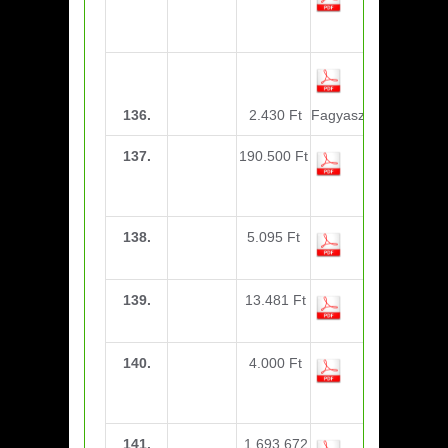
felszerelés-
U21
136.
2.430 Ft
Fagyasztóspray-U21
137.
190.500 Ft
B-licensz
tanfolyam-
Illyés Dániel
138.
5.095 Ft
Összetartás
nap
139.
13.481 Ft
Összetartás
nap
140.
4.000 Ft
Sportorvosi
vizsgálat-
U12
141.
1.693.672
Szerelések