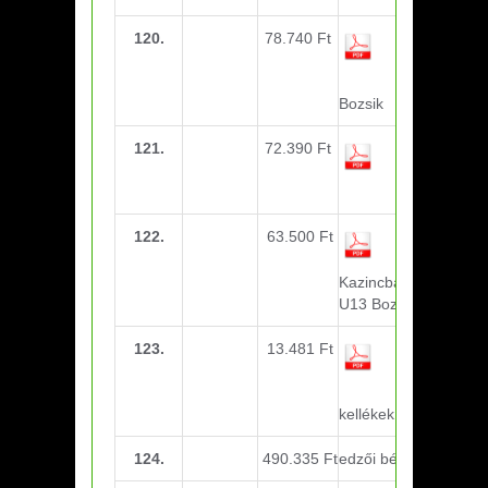
120.
78.740 Ft
utazási k.-
Miskolc
U11-U13
Bozsik
121.
72.390 Ft
utazási k.-
Miskolc
U14-U15
122.
63.500 Ft
utazási k.-
Kazincbarcika U11-
U13 Bozsik
123.
13.481 Ft
Összetartás
nap-
étkezési
kellékek
124.
490.335 Ft
edzői bérek-Október