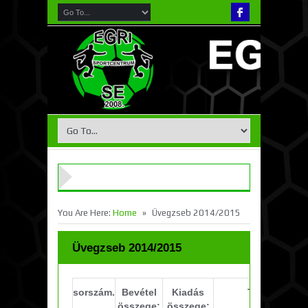
»
You Are Here:
Home
Üvegzseb 2014/2015
Üvegzseb 2014/2015
sorszám.
Bevétel
Kiadás
Tétel:
összege:
összege: