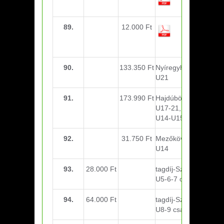
torna csoki
89.
12.000 Ft
TAO
konferencia
részvétel
90.
133.350 Ft
Nyíregyháza U17-
U21
91.
173.990 Ft
Hajdúböszörmény
U17-21, Salgótarján
U14-U15
92.
31.750 Ft
Mezőkövesd U15-
U14
93.
28.000 Ft
tagdíj-Szeptember:
U5-6-7 csapat
94.
64.000 Ft
tagdíj-Szeptember:
U8-9 csapat