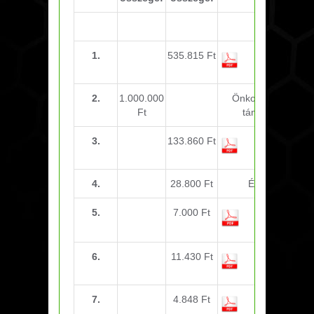
1.
535.815 Ft
Utazási
költség
2.
1.000.000
Önkormányzati
Ft
támogatás
3.
133.860 Ft
Utazási
költség
4.
28.800 Ft
Étkezés
5.
7.000 Ft
Sportorvosi
vizsgálat
6.
11.430 Ft
Utazási
költség
7.
4.848 Ft
Üdítő,
csokoládé