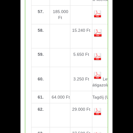
57.
185.000
Tábor –
Ft
Augusztus
58.
15.240 Ft
Utazási
költség –
focitábor
59.
5.650 Ft
Irodaszer
60.
3.250 Ft
Levélfeladás –
átigazolások
61.
64.000 Ft
Tagdíj (U14 – Július)
62.
29.000 Ft
Sportorvosi
díj (U21 –
17 fő)