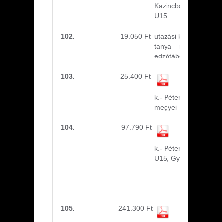
Kazincbarcika U14-
U15
102.
19.050 Ft
utazási k.- Mátyus
tanya – megyei U14
edzőtábor
103.
25.400 Ft
utazási
k.- Pétervására U14
megyei
104.
97.790 Ft
utazási
k.- Pétervására U14-
U15, Gyöngyös
U11-U13
Bozsik
105.
241.300 Ft
utazási k.-
Miskolc