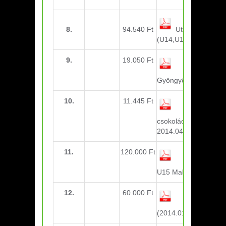
8.
94.540 Ft
Utazási költség
(U14,U15 Diósgyőr)
9.
19.050 Ft
Utazási
költség(U13
Gyöngyös)
10.
11.445 Ft
Üdítő,
csokoládé(Bozsik
2014.04.27.)
11.
120.000 Ft
Utazási
költség(U14,
U15 Makó)
12.
60.000 Ft
Könyvelés
(2014.01.01.-12.31.)