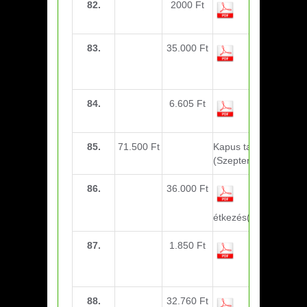
82.
2000 Ft
Sportorvosi
díj (U21)
83.
35.000 Ft
Sportorvosi
díj (U10-
U11)
84.
6.605 Ft
Mellény
feliratozás
85.
71.500 Ft
Kapus tagdíj
(Szeptember)
86.
36.000 Ft
Nyíregyháza
étkezés(U17-U21)
87.
1.850 Ft
Bozsik torna
(fornetti)
(U11-U13)
88.
32.760 Ft
Bozsik