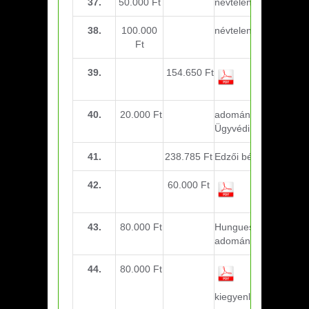
37.
50.000 Ft
névtelen adomány
38.
100.000
névtelen adomány
Ft
39.
154.650 Ft
JH Erfurt
40.
20.000 Ft
adomány – Lantos
Ügyvédi iroda
41.
238.785 Ft
Edzői bérek
42.
60.000 Ft
Labda (U21)
43.
80.000 Ft
Hunguest Hotels Zrt.
adomány
44.
80.000 Ft
372561-es
szla
kiegyenlítés – MLSZ