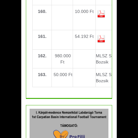
160.
10.000 Ft
Berze torna
(2007-es
korosztály)
161.
54.192 Ft
Pálya építés
162.
980.000
MLSZ Sporszolg.
Ft
Bozsik
163.
50.000 Ft
MLSZ Sporszolg.
Bozsik