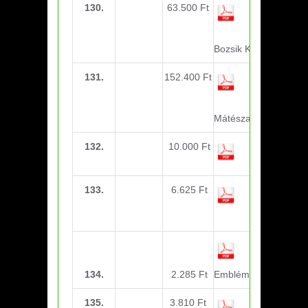
130.
63.500 Ft
utazási
költség-U11-
U13 Kiemelt
Bozsik Kazincbarcika
131.
152.400 Ft
utazási
költség-
U17-U21
Mátészalka
132.
10.000 Ft
Berze
Torna-U11
133.
6.625 Ft
Bozsik
torna
(csokoládé)
134.
2.285 Ft
Emblémázás
135.
3.810 Ft
elsősegély