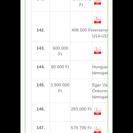
Ft
142.
408.500 Ft
versenyeztetési díj -
U14-U15, U17-U21
143.
600.000
DVTK up
Ft
támogatás
144.
80.000 Ft
Hunguest Hotels
támogatás
145.
3.800.000
Eger Város
Ft
Önkormányzata-
támogatás
146.
283.000 Ft
járulékok
(November)
147.
578.790 Ft
edzői