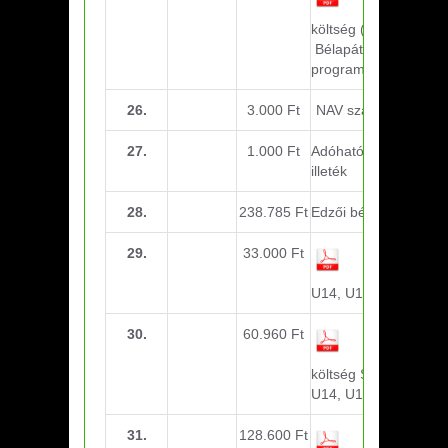
költség
(Heréd,
Bélapátfalva Bozsik
program)
26.
3.000 Ft
NAV szakképzési hj.
27.
1.000 Ft
Adóhatósági eljárási
illeték
28.
238.785 Ft
Edzői bérek (Május)
29.
33.000 Ft
Étkezés
Békéscsaba
U14, U15
30.
60.960 Ft
Utazási
költség Sajóvölgye
U14, U15
31.
128.600 Ft
Északi