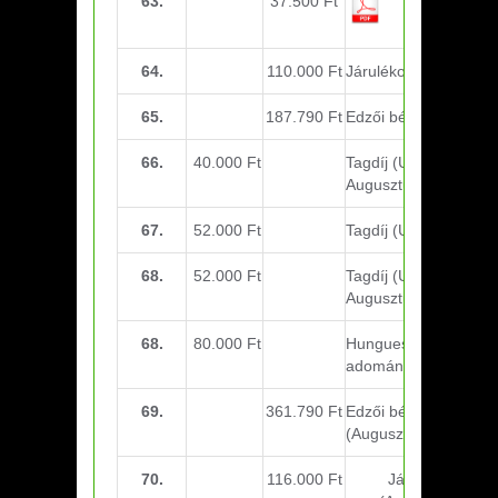
63.
37.500 Ft
Elsősegély
felszerelés
64.
110.000 Ft
Járulékok
65.
187.790 Ft
Edzői bérek (Július)
66.
40.000 Ft
Tagdíj (U13 –
Augusztus)
67.
52.000 Ft
Tagdíj (U15 – Július)
68.
52.000 Ft
Tagdíj (U15 –
Augusztus)
68.
80.000 Ft
Hunguest Hotels Zrt.
adomány
69.
361.790 Ft
Edzői bérek
(Augusztus)
70.
116.000 Ft
Járulékok