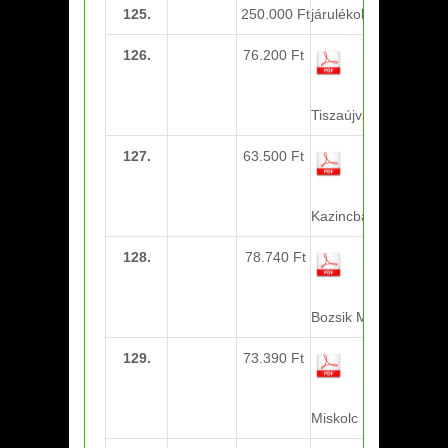
125.
250.000 Ft
járulékok-Október
126.
76.200 Ft
utazási
költség-
U14-U15
Tiszaújváros
127.
63.500 Ft
utazási
költség-
U17-U21
Kazincbarcika
128.
78.740 Ft
utazási
költség-U11-
U13 Kiemelt
Bozsik Miskolc
129.
73.390 Ft
utazási
költség-
U14-U15
Miskolc DVTK