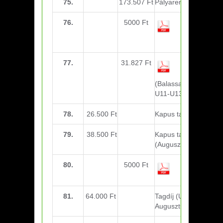
75.
173.507 Ft
Pályarendezés
76.
5000 Ft
MLSZ
nevezési
díjak
77.
31.827 Ft
Utazási
költség
(Balassagyarmat
U11-U13)
78.
26.500 Ft
Kapus tagdíj (Július)
79.
38.500 Ft
Kapus tagdíj
(Augusztus)
80.
5000 Ft
Sportorvosi
díj (U12)
81.
64.000 Ft
Tagdíj (U14 –
Augusztus)