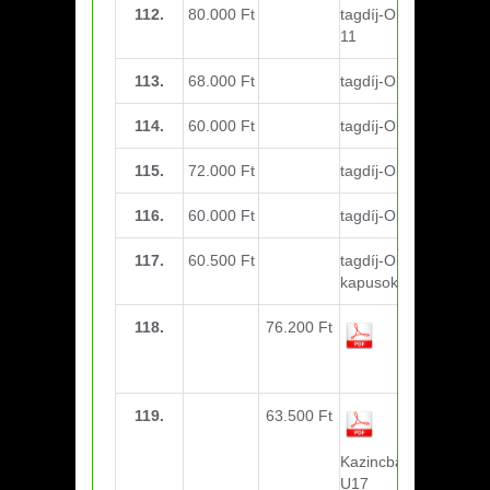
112.
80.000 Ft
tagdíj-Október: U10-
11
113.
68.000 Ft
tagdíj-Október: U12
114.
60.000 Ft
tagdíj-Október: U13
115.
72.000 Ft
tagdíj-Október: U14
116.
60.000 Ft
tagdíj-Október: U15
117.
60.500 Ft
tagdíj-Október:
kapusok
118.
76.200 Ft
utazási k.-
Tiszaújváros
U14-U15
119.
63.500 Ft
utazási k.-
Kazincbarcika U21-
U17