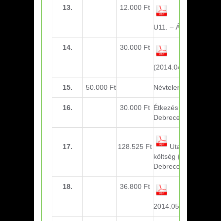
13.
12.000 Ft
Nevezési
díj (Csepel
U11. – Ápr. 19.)
14.
30.000 Ft
Étkezés
(2014.04.26.)
15.
50.000 Ft
Névtelen adomány
16.
30.000 Ft
Étkezés (u14, u15
Debrecen)
17.
128.525 Ft
Utazási
költség (u14, u15
Debrecen)
18.
36.800 Ft
Érmek
(Bozsik
2014.05.18.)