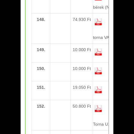
bérek (November)
148.
74.930 Ft
utazási
költség-
Mikulást
torna VASAS U12
149.
10.000 Ft
Berze
Torna-U12
150.
10.000 Ft
Berze
Torna-U10
151.
19.050 Ft
Fakivágás
152.
50.800 Ft
utazási
költség-
Gödöllői
Torna U14