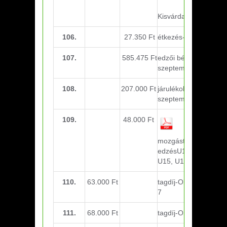
U14-U15,
Kisvárda U21-U17
106.
27.350 Ft
étkezés-U21-U17
107.
585.475 Ft
edzői bérek-
szeptember
108.
207.000 Ft
járulékok-
szeptember
109.
48.000 Ft
funkcionális
mozgásterápiás
edzésU12, U13, U14,
U15, U17
110.
63.000 Ft
tagdíj-Október: U5-6-
7
111.
68.000 Ft
tagdíj-Október: U8-9