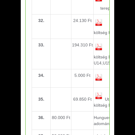
sporttelep
tereprendezés
32.
24.130 Ft
Utazási
költség Hatvan U13
33.
194.310 Ft
Utazási
költség Békéscsaba-
U14,U15 Dány-U11
34.
5.000 Ft
Nevezési díj
35.
69.850 Ft
Utazási
költség Budapest
36.
80.000 Ft
Hunguest Hotels Zrt.
adomány