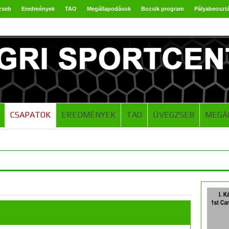
zseb
Eredmények
TAO
Megállapodások
Bozsik program
Pályabeoszt
CSAPATOK
EREDMÉNYEK
TAO
ÜVEGZSEB
MEGÁ