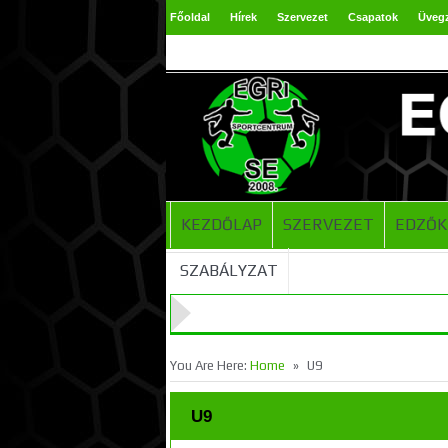
Főoldal
Hírek
Szervezet
Csapatok
Üveg
TAO 2024-2025
KEZDŐLAP
SZERVEZET
EDZŐK
SZABÁLYZAT
»
You Are Here:
Home
U9
U9