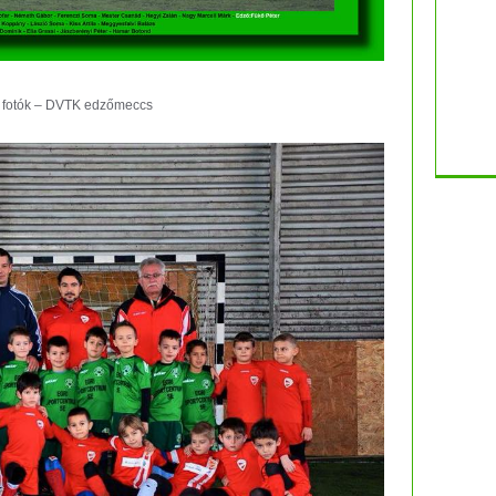
 fotók – DVTK edzőmeccs