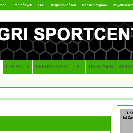
zseb
Eredmények
TAO
Megállapodások
Bozsik program
Pályabeoszt
CSAPATOK
EREDMÉNYEK
TAO
ÜVEGZSEB
MEGÁ