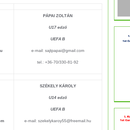
PÁPAI ZOLTÁN
U17 edző
UEFA B
hu
e-mail: sajtpapai@gmail.com
tel.: +36-70/330-81-92
SZÉKELY KÁROLY
U14 edző
UEFA B
om
e-mail: szekelykaroy55@freemail.hu