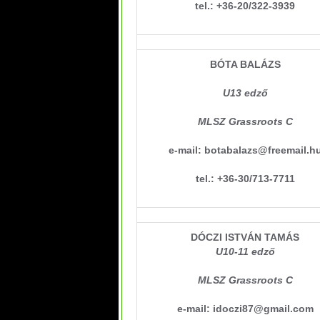
tel.: +36-20/322-3939
BÓTA BALÁZS
U13 edző
MLSZ Grassroots C
e-mail: botabalazs@freemail.h
tel.: +36-30/713-7711
DÓCZI ISTVÁN TAMÁS
U10-11 edző
MLSZ Grassroots C
e-mail: idoczi87@gmail.com