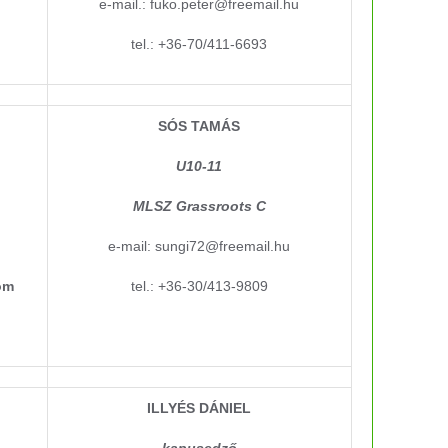
e-mail.: fuko.peter@freemail.hu
tel.: +36-70/411-6693
SÓS TAMÁS
U10-11
MLSZ Grassroots C
e-mail: sungi72@freemail.hu
om
tel.: +36-30/413-9809
ILLYÉS DÁNIEL