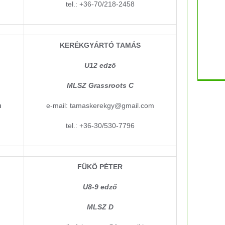
tel.: +36-70/218-2458
KERÉKGYÁRTÓ TAMÁS
U12 edző
MLSZ Grassroots C
u
e-mail: tamaskerekgy@gmail.com
tel.: +36-30/530-7796
FŰKŐ PÉTER
U8-9 edző
MLSZ D