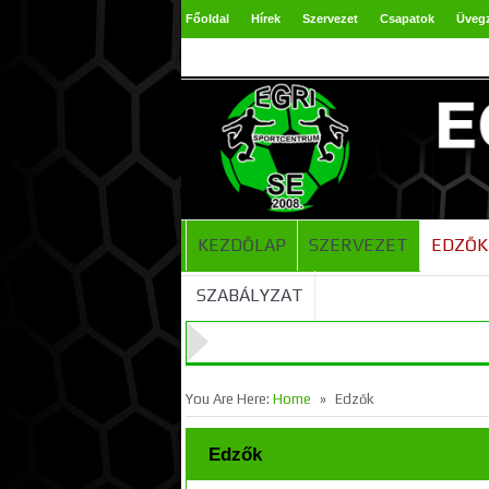
Főoldal
Hírek
Szervezet
Csapatok
Üveg
TAO 2024-2025
KEZDŐLAP
SZERVEZET
EDZŐK
SZABÁLYZAT
»
You Are Here:
Home
Edzők
Edzők