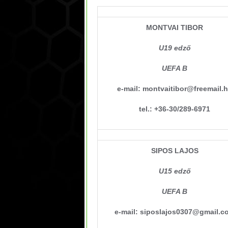
MONTVAI TIBOR
U19 edző
UEFA B
e-mail: montvaitibor@freemail.
tel.: +36-30/289-6971
SIPOS LAJOS
U15 edző
UEFA B
e-mail: siposlajos0307@gmail.c