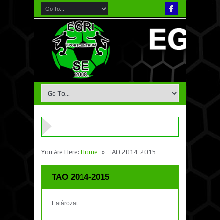
»
You Are Here:
Home
TAO 2014-2015
TAO 2014-2015
Határozat: