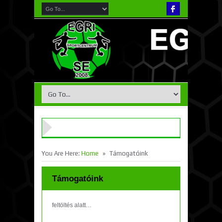
»
You Are Here:
Home
Támogatóink
Támogatóink
feltöltés alatt…