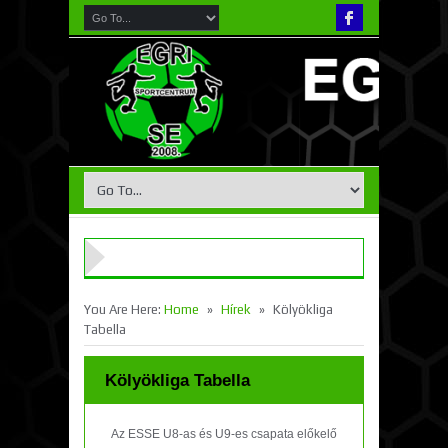
»
»
You Are Here:
Home
Hírek
Kölyökliga
Tabella
Kölyökliga Tabella
Az ESSE U8-as és U9-es csapata előkelő