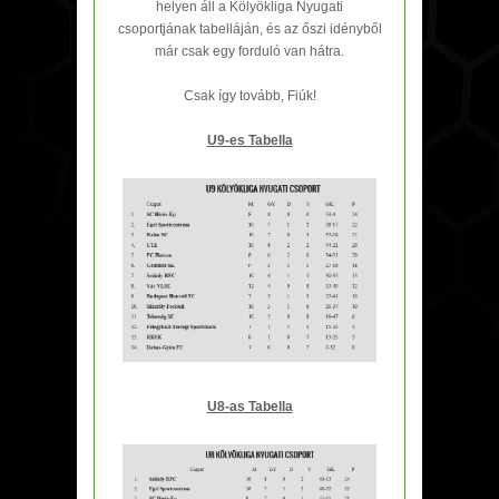
helyen áll a Kölyökliga Nyugati
csoportjának tabelláján, és az őszi idényből
már csak egy forduló van hátra.
Csak így tovább, Fiúk!
U9-es Tabella
U8-as Tabella