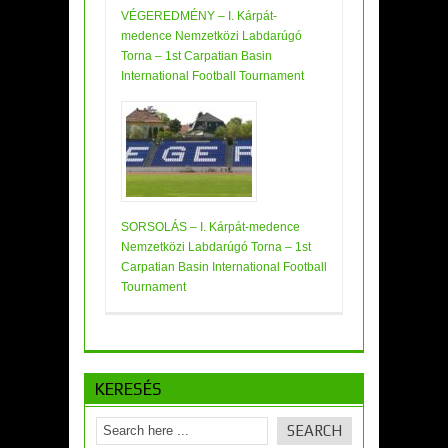
VÉGEREDMÉNY – I. Kárpát-
medence Nemzetközi Labdarúgó
Torna – 1st Carpatian Basin
International Football Tournament
SORSOLÁS – I. Kárpát-medence
Nemzetközi Labdarúgó Torna – 1st
Carpatian Basin International Football
Tournament
KERESÉS