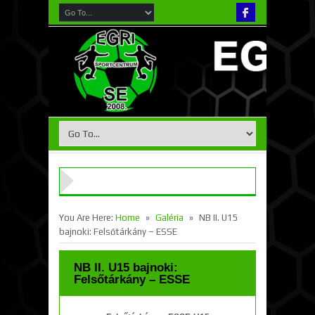
»
»
You Are Here:
Home
Galéria
NB II. U15
bajnoki: Felsőtárkány – ESSE
NB II. U15 bajnoki:
Felsőtárkány – ESSE