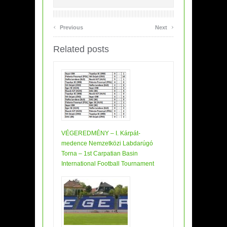
‹
›
Previous
Next
Related posts
VÉGEREDMÉNY – I. Kárpát-
medence Nemzetközi Labdarúgó
Torna – 1st Carpatian Basin
International Football Tournament