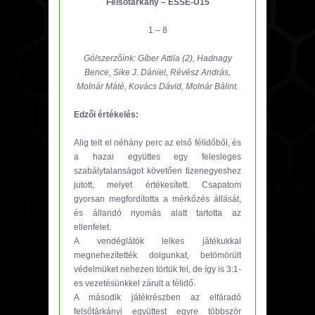
Felsőtárkány – ESSE-U15
1 – 8
Gólszerzőink:
Gíber Attila (2), Hadnagy
Bence, Sike J. Dániel, Révész András,
Molnár Máté, Kovács Dávid, Molnár Bálint.
Edzői értékelés:
Alig telt el néhány perc az első félidőből, és
a hazai együttes egy felesleges
szabálytalanságot követően tizenegyeshez
jutott, melyet értékesített. Csapatom
gyorsan megfordította a mérkőzés állását,
és állandó nyomás alatt tartotta az
ellenfelet.
A vendéglátók lelkes játékukkal
megnehezítették dolgunkat, betömörült
védelmüket nehezen törtük fel, de így is 3:1-
es vezetésünkkel zárult a félidő.
A második játékrészben az elfáradó
felsőtárkányi együttest egyre többször