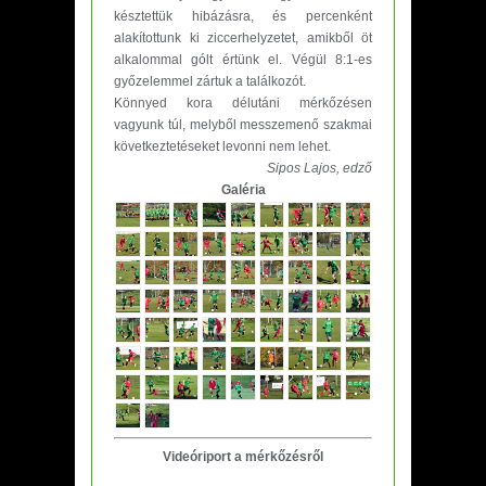
késztettük hibázásra, és percenként
alakítottunk ki ziccerhelyzetet, amikből öt
alkalommal gólt értünk el. Végül 8:1-es
győzelemmel zártuk a találkozót.
Könnyed kora délutáni mérkőzésen
vagyunk túl, melyből messzemenő szakmai
következtetéseket levonni nem lehet.
Sipos Lajos, edző
Galéria
Videóriport a mérkőzésről