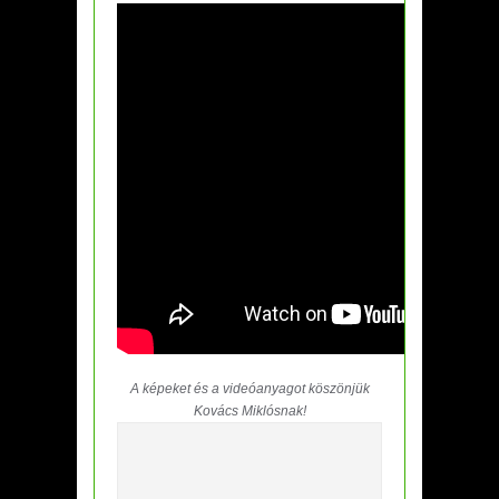
A képeket és a videóanyagot köszönjük
Kovács Miklósnak!